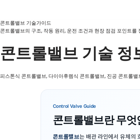
콘
콘트롤밸브 기술가이드
텐
콘트롤밸브의 구조, 작동 원리, 운전 조건과 현장 점검 포인트를
츠
로
콘트롤밸브 기술 정
건
너
뛰
기
피스톤식 콘트롤밸브, 다이아후렘식 콘트롤밸브, 진공 콘트롤밸브
Control Valve Guide
콘트롤밸브란 무엇
콘트롤밸브
는 배관 라인에서 유체의 