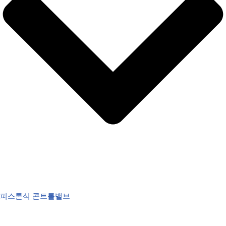
피스톤식 콘트롤밸브