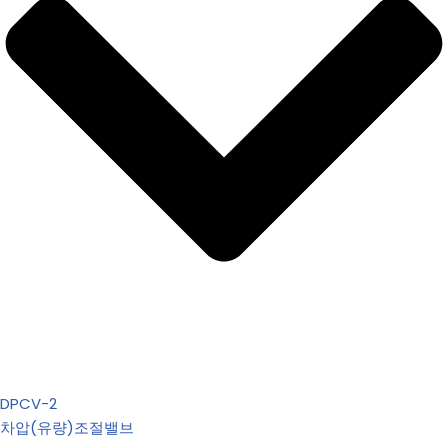
DPCV-2
차압(유량)조절밸브