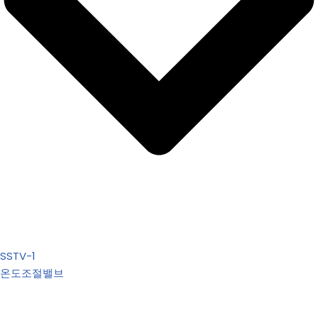
SSTV-1
온도조절밸브