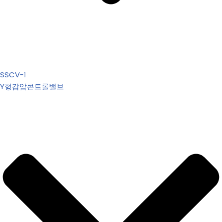
SSCV-1
Y형감압콘트롤밸브