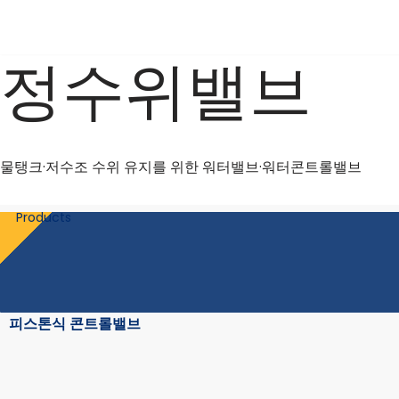
콘
정수위밸브
텐
츠
로
건
너
물탱크·저수조 수위 유지를 위한 워터밸브·워터콘트롤밸브
뛰
기
Products
피스톤식 콘트롤밸브