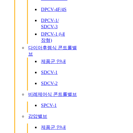
DPCV-4F/4S
DPCV-1/
SDCV-3
DPCV-1 (내
장형)
다이아후렘식 콘트롤밸
브
제품군 안내
SDCV-1
SDCV-2
비례제어식 콘트롤밸브
SPCV-1
감압밸브
제품군 안내