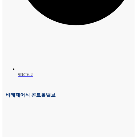
SDCV-2
비례제어식 콘트롤밸브