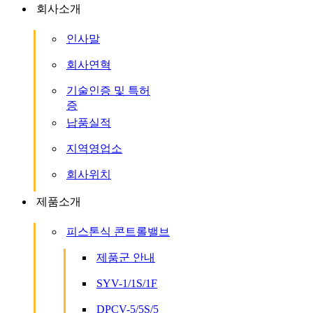
회사소개
인사말
회사연혁
기술인증 및 특허
증
납품실적
지역영업소
회사위치
제품소개
피스톤식 콘트롤밸브
제품군 안내
SYV-1/1S/1F
DPCV-5/5S/5