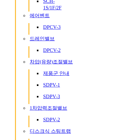
SCH-
1S/1F/2F
에어벤트
DPCV-3
드레인밸브
DPCV-2
차압(유량)조절밸브
제품군 안내
SDPV-1
SDPV-3
1차압력조절밸브
SDPV-2
디스크식 스팀트랩