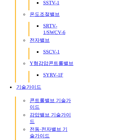
SSTV-1
온도조절밸브
SRTV-
1/SWCV-6
전자밸브
SSCV-1
Y형감압콘트롤밸브
SYRV-1F
기술가이드
콘트롤밸브 기술가
이드
감압밸브 기술가이
드
전동·전자밸브 기
술가이드