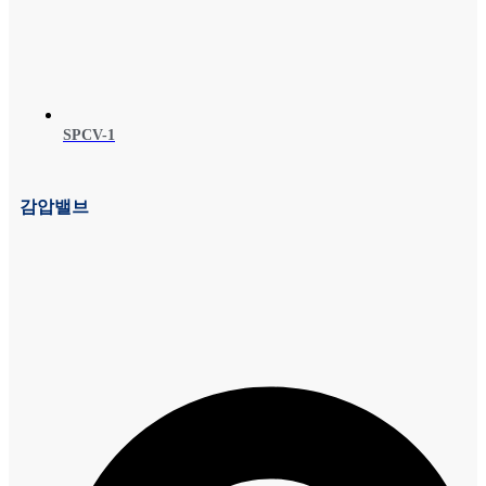
SPCV-1
감압밸브