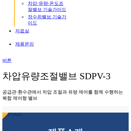
차압·유량·온도조
절밸브 기술가이드
정수위밸브 기술가
이드
자료실
제품문의
버튼
차압유량조절밸브 SDPV-3
공급관·환수관에서 차압 조절과 유량 제어를 함께 수행하는
복합 제어형 밸브
Products