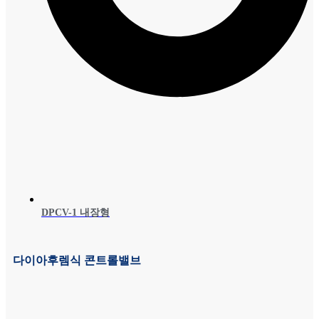
DPCV-1 내장형
다이아후렘식 콘트롤밸브