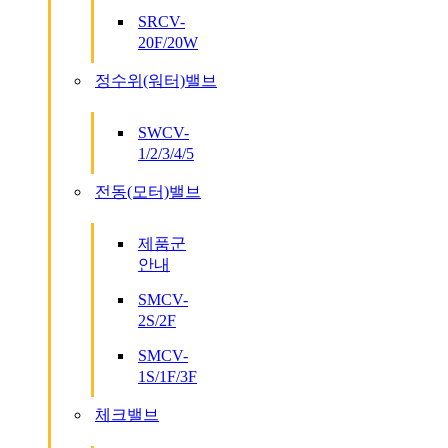
SRCV-
20F/20W
정수위(워터)밸브
SWCV-
1/2/3/4/5
전동(모터)밸브
제품군
안내
SMCV-
2S/2F
SMCV-
1S/1F/3F
체크밸브