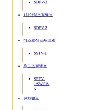
SDPV-3
1차압력조절밸브
SDPV-2
디스크식 스팀트랩
SSTV-1
온도조절밸브
SRTV-
1/SWCV-
6
전자밸브