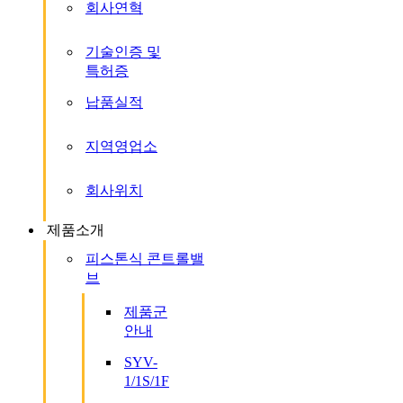
회사연혁
기술인증 및
특허증
납품실적
지역영업소
회사위치
제품소개
피스톤식 콘트롤밸
브
제품군
안내
SYV-
1/1S/1F