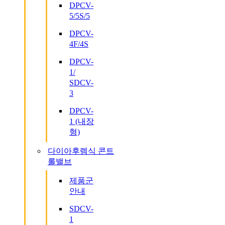
DPCV-
5/5S/5
DPCV-
4F/4S
DPCV-
1/
SDCV-
3
DPCV-
1 (내장
형)
다이아후렘식 콘트
롤밸브
제품군
안내
SDCV-
1