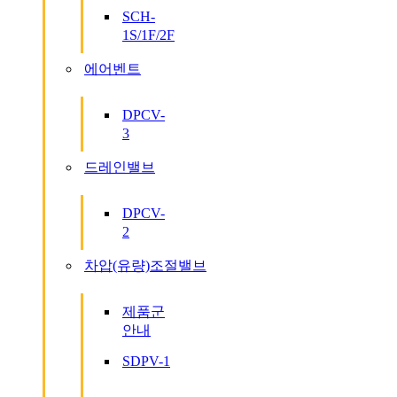
SCH-
1S/1F/2F
에어벤트
DPCV-
3
드레인밸브
DPCV-
2
차압(유량)조절밸브
제품군
안내
SDPV-1