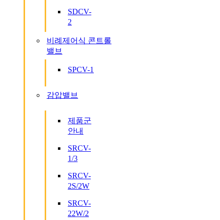
SDCV-
2
비례제어식 콘트롤
밸브
SPCV-1
감압밸브
제품군
안내
SRCV-
1/3
SRCV-
2S/2W
SRCV-
22W/2