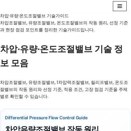
차압·유량·온도조절밸브 기술가이드
콘
차압조절밸브, 유량조절밸브, 온도조절밸브의 작동 원리, 선정 기준
텐
과 현장 점검 포인트를 정리한 기술가이드입니다.
츠
로
건
차압·유량·온도조절밸브 기술 정
너
뛰
보 모음
기
차압조절밸브, 유량조절밸브, 1차압력조절밸브, 릴리프밸브, 온도조
절밸브의 작동 원리와 선정 기준, 적용 조건, 고장 점검 기준을 주제
별로 확인할 수 있습니다.
Differential Pressure Flow Control Guide
차압유량조절밸브 작동 원리