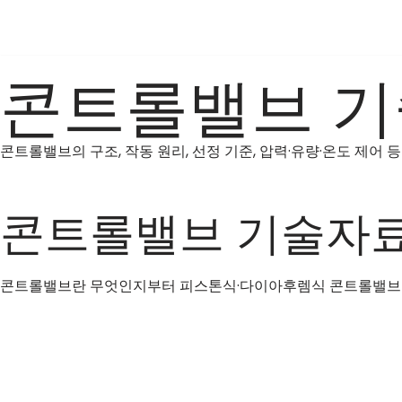
콘
텐
콘트롤밸브 
츠
로
건
콘트롤밸브의 구조, 작동 원리, 선정 기준, 압력·유량·온도 제어
너
뛰
기
콘트롤밸브 기술자료
콘트롤밸브란 무엇인지부터 피스톤식·다이아후렘식 콘트롤밸브의 차